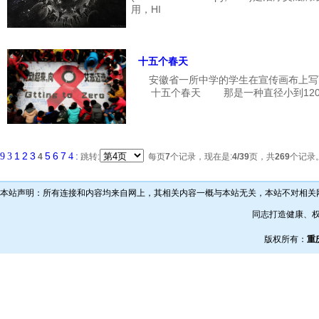
用，HI
十五个春天
安徽省一所中学的学生在宣传画布上写下各
十五个春天 那是一种直径小到120纳
1
2
3
5
6
7
9
3
4
:
4
跳转:
每页
7
个记录，现在是:
4
/39
页，共
269
个记录
本站声明：所有连接和内容均来自网上，其相关内容一概与本站无关，本站不对相关
同志打造健康、
版权所有：
重