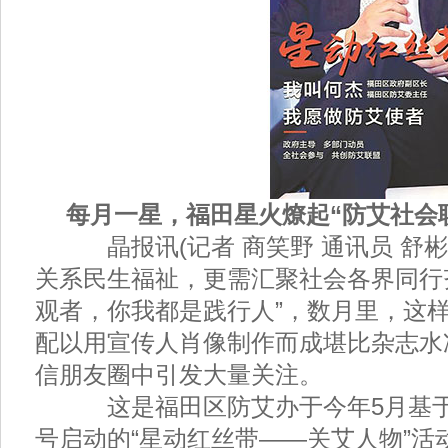
每月一星，福田星火燎起“防艾社会
晶报讯(记者 商笑野 通讯员 舒彬
关系民生福祉，更需汇聚社会各界同行
观者，你我都是践行人”，数月里，这
配以用宣传人肖像制作而成堪比杂志水
信朋友圈中引发大量关注。
这是福田区防艾办于今年5月基于“
号启动的“星动红丝带——关艾人物”活