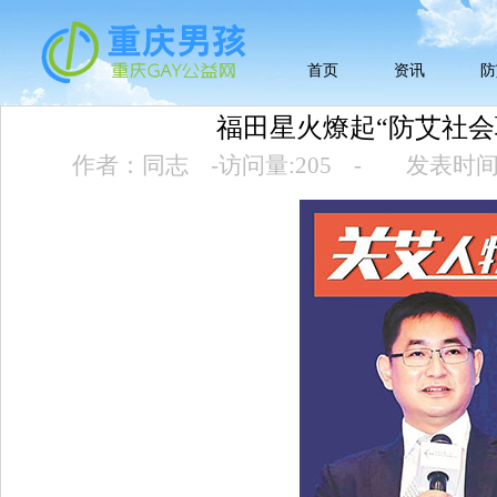
首页
资讯
防
福田星火燎起“防艾社会
作者：同志
-
访问量:
205
-
发表时间:2